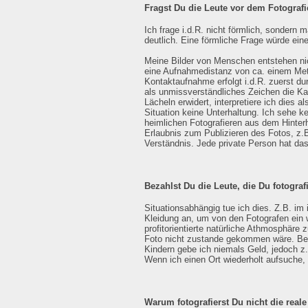
Fragst Du die Leute vor dem Fotograf
Ich frage i.d.R. nicht förmlich, sonder
deutlich. Eine förmliche Frage würde e
Meine Bilder von Menschen entstehen nic
eine Aufnahmedistanz von ca. einem Mete
Kontaktaufnahme erfolgt i.d.R. zuerst du
als unmissverständliches Zeichen die Ka
Lächeln erwidert, interpretiere ich dies a
Situation keine Unterhaltung. Ich sehe 
heimlichen Fotografieren aus dem Hinterh
Erlaubnis zum Publizieren des Fotos, z.B
Verständnis. Jede private Person hat das
Bezahlst Du die Leute, die Du fotografi
Situationsabhängig tue ich dies. Z.B. im
Kleidung an, um von den Fotografen ein w
profitorientierte natürliche Athmosphäre z
Foto nicht zustande gekommen wäre. Bei 
Kindern gebe ich niemals Geld, jedoch z.B
Wenn ich einen Ort wiederholt aufsuche, b
Warum fotografierst Du nicht die real