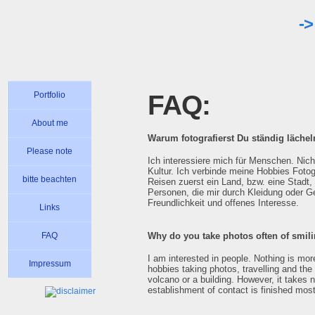
-
Portfolio
FAQ:
About me
Warum fotografierst Du ständig läche
Please note
Ich interessiere mich für Menschen. Nich
Kultur. Ich verbinde meine Hobbies Fotog
bitte beachten
Reisen zuerst ein Land, bzw. eine Stadt,
Personen, die mir durch Kleidung oder Geb
Freundlichkeit und offenes Interesse.
Links
FAQ
Why do you take photos often of smil
I am interested in people. Nothing is more
Impressum
hobbies taking photos, travelling and the 
volcano or a building. However, it takes n
establishment of contact is finished most